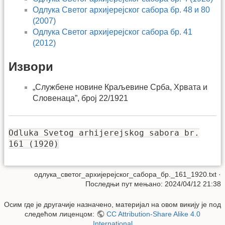
Одлука Светог архијерејског сабора бр. 48 и 80
(2007)
Одлука Светог архијерејског сабора бр. 41
(2012)
Извори
„Службене новине Краљевине Срба, Хрвата и
Словенаца”, број 22/1921
Odluka Svetog arhijerejskog sabora br.
161 (1920)
одлука_светог_архијерејског_сабора_бр._161_1920.txt
·
Последњи пут мењано: 2024/04/12 21:38
Осим где је другачије назначено, материјал на овом викију је под
следећом лиценцом:
CC Attribution-Share Alike 4.0
International