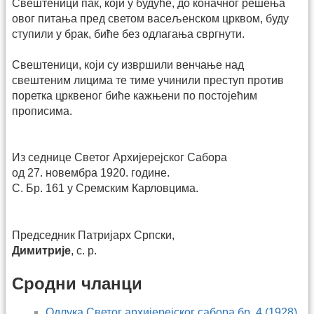
Свештеници пак, који у будуће, до коначног решења
овог питања пред светом васељенском црквом, буду
ступили у брак, биће без одлагања свргнути.
Свештеници, који су извршили венчање над
свештеним лицима те тиме учинили преступ против
поретка црквеног биће кажњени по постојећим
прописима.
Из седнице Светог Архијерејског Сабора
од 27. новембра 1920. године.
С. Бр. 161 у Сремским Карловцима.
Председник Патријарх Српски,
Димитрије
, с. р.
Сродни чланци
Одлука Светог архијерејског сабора бр. 4 (1928)