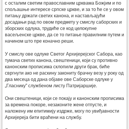
с осталим светим православним црквама Божјим и по
спољашње интересе српске цркве, и за то ће се у овом
питању држати светих канона, и настављајући
досадањи рад по овом предмету у смислу саборских и
зборских одлука, трудиће се код целокупне
васељенске цркве, да се то питање правилним путем и
начином што пре коначно реши.
У смислу ове одлуке Светог Архијерејског Сабора, као
тумача светих канона, свештеници, који су противно
канонским прописима склопили други брак, биће
свргнути ако не раскину закониту брачну везу у року од
два месеца од дана објаве ове Саборске одлуке у
„Гласнику” службеном листу Патријаршије.
Они свештеници, који се покају и канонским прописима
за времена покоре, незаконите жене отпусте, и
наложену им епитимију издрже, могу по увиђавности
Архијереја бити враћени на службу.