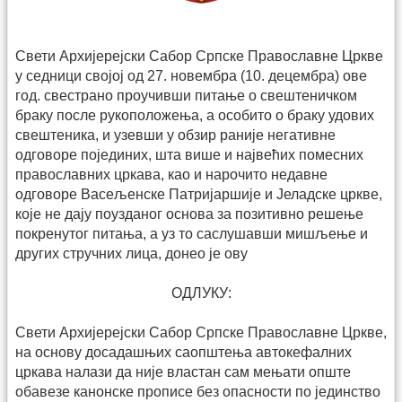
Свети Архијерејски Сабор Српске Православне Цркве
у седници својој од 27. новембра (10. децембра) ове
год. свестрано проучивши питање о свештеничком
браку после рукоположења, а особито о браку удових
свештеника, и узевши у обзир раније негативне
одговоре појединих, шта више и највећих помесних
православних цркава, као и нарочито недавне
одговоре Васељенске Патријаршије и Јеладске цркве,
које не дају поузданог основа за позитивно решење
покренутог питања, а уз то саслушавши мишљење и
других стручних лица, донео је ову
ОДЛУКУ:
Свети Архијерејски Сабор Српске Православне Цркве,
на основу досадашњих саопштења автокефалних
цркава налази да није властан сам мењати опште
обавезе канонске прописе без опасности по јединство