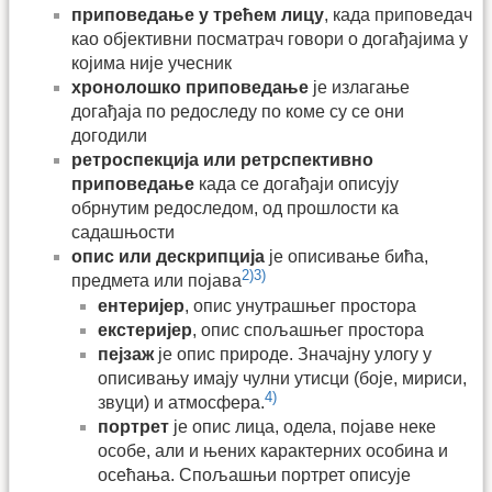
приповедање у трећем лицу
, када приповедач
као објективни посматрач говори о догађајима у
којима није учесник
хронолошко приповедање
је излагање
догађаја по редоследу по коме су се они
догодили
ретроспекција или ретрспективно
приповедање
када се догађаји описују
обрнутим редоследом, од прошлости ка
садашњости
опис или дескрипција
је описивање бића,
2)
3)
предмета или појава
ентеријер
, опис унутрашњег простора
екстеријер
, опис спољашњег простора
пејзаж
је опис природе. Значајну улогу у
описивању имају чулни утисци (боје, мириси,
4)
звуци) и атмосфера.
портрет
је опис лица, одела, појаве неке
особе, али и њених карактерних особина и
осећања. Спољашњи портрет описује