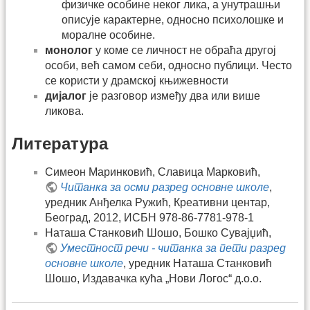
физичке особине неког лика, а унутрашњи
описује карактерне, односно психолошке и
моралне особине.
монолог
у коме се личност не обраћа другој
особи, већ самом себи, односно публици. Често
се користи у драмској књижевности
дијалог
је разговор између два или више
ликова.
Литература
Симеон Маринковић, Славица Марковић,
Читанка за осми разред основне школе
,
уредник Анђелка Ружић, Креативни центар,
Београд, 2012, ИСБН 978-86-7781-978-1
Наташа Станковић Шошо, Бошко Сувајџић,
Уместност речи - читанка за пети разред
основне школе
, уредник Наташа Станковић
Шошо, Издавачка кућа „Нови Логос“ д.о.о.