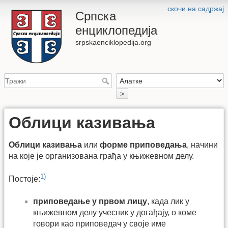
скочи на садржај
Српска
енциклопедија
srpskaenciklopedija.org
>
Облици казивања
Облици казивања
или
форме приповедања
, начини
на које је организована грађа у књижевном делу.
1)
Постоје:
приповедање у првом лицу
, када лик у
књижевном делу учесник у догађају, о коме
говори као приповедач у своје име