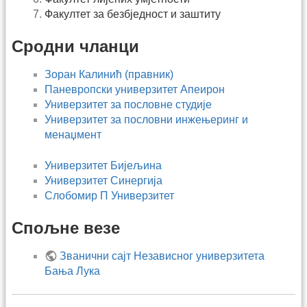
Факултет за безбједност и заштиту
Сродни чланци
Зоран Калинић (правник)
Паневропски универзитет Апеирон
Универзитет за пословне студије
Универзитет за пословни инжењеринг и
менаџмент
Универзитет Бијељина
Универзитет Синергија
Слобомир П Универзитет
Спољне везе
Званични сајт Независног универзитета
Бања Лука