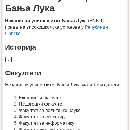
Бања Лука
Независни универзитет Бања Лука
(НУБЛ),
приватна високошколска установа у
Републици
Српској
.
Историја
[…]
Факултети
Независни универзитет Бања Лука чини 7 факултета:
Економски факултет
Педагошки факултет
Факултет за политичке науке
Факултет за екологију
Факултет за информатику
Факултет лијепих умјетности