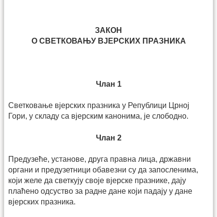
ЗАКОН
О СВЕТКОВАЊУ ВЈЕРСКИХ ПРАЗНИКА
Члан 1
Светковање вјерских празника у Републици Црној
Гори, у складу са вјерским канонима, је слободно.
Члан 2
Предузеће, установе, друга правна лица, државни
органи и предузетници обавезни су да запосленима,
који желе да светкују своје вјерске празнике, дају
плаћено одсуство за радне дане који падају у дане
вјерских празника.