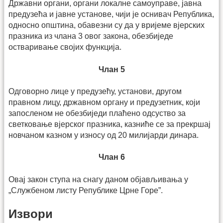
Државни органи, органи локалне самоуправе, јавна
предузећа и јавне установе, чији је оснивач Република,
односно општина, обавезни су да у вријеме вјерских
празника из члана 3 овог закона, обезбиједе
остваривање својих функција.
Члан 5
Одговорно лице у предузећу, установи, другом
правном лицу, државном органу и предузетник, који
запосленом не обезбиједи плаћено одсуство за
светковање вјерског празника, казниће се за прекршај
новчаном казном у износу од 20 милијарди динара.
Члан 6
Овај закон ступа на снагу даном објављивања у
„Службеном листу Републике Црне Горе”.
Извори