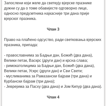
Запослени који желе да светкују вјерске празнике
дужни су да о томе обавијесте одговорно лице,
односно предузетника најкасније три дана прије
вјерског празника.
Члан 3
Право на плаћено одсуство, ради светковања вјерских
празника, припада:
- православнима за Бадњи дан, Божић (два дана),
Велики петак, Васкрс (други дан) и крсна слава;
- римокатолицима за Бадњи дан, Божић (два дана),
Велики петак, Ускрс (други дан) и Сви Свети;
- муслиманима за Рамазански бајрам (три дана) и
Курбански бајрам (три дана);
- Јеврејима за Пасху (два дана) и Јом Кипур (два дана).
Члан 4