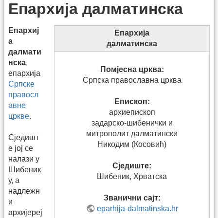
Епархија далматинска
Епархиј
Епархија
а
далматинска
далмати
нска
,
Помјесна црква:
епархија
Српска православна црква
Српске
правосл
Епископ:
авне
архиепископ
цркве
.
задарско-шибенички и
митрополит далматински
Сједишт
Никодим (Косовић)
е јој се
налази у
Сједиште:
Шибеник
Шибеник, Хрватска
у, а
надлежн
Званични сајт:
и
eparhija-dalmatinska.hr
архијереј