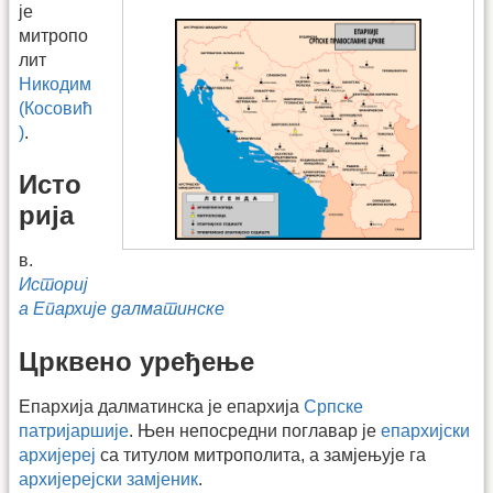
је
митропо
лит
Никодим
(Косовић
)
.
Исто
рија
в.
Историј
а Епархије далматинске
Црквено уређење
Епархија далматинска је епархија
Српске
патријаршије
. Њен непосредни поглавар је
епархијски
архијереј
са титулом митрополита, а замјењује га
архијерејски замјеник
.