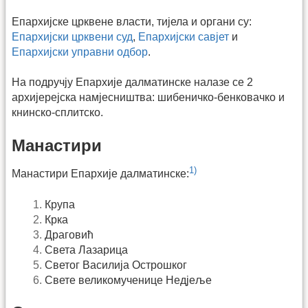
Епархијске црквене власти, тијела и органи су:
Епархијски црквени суд
,
Епархијски савјет
и
Епархијски управни одбор
.
На подручју Епархије далматинске налазе се 2
архијерејска намјесништва: шибеничко-бенковачко и
книнско-сплитско.
Манастири
1)
Манастири Епархије далматинске:
Крупа
Крка
Драговић
Света Лазарица
Светог Василија Острошког
Свете великомученице Недјеље