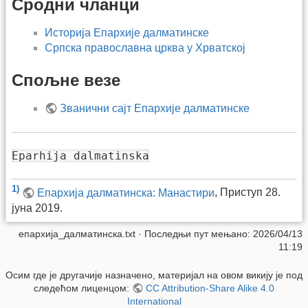
Сродни чланци
Историја Епархије далматинске
Српска православна црква у Хрватској
Спољне везе
Званични сајт Епархије далматинске
Eparhija dalmatinska
1)
Епархија далматинска: Манастири
, Приступ 28.
јуна 2019.
епархија_далматинска.txt
· Последњи пут мењано: 2026/04/13
11:19
Осим где је другачије назначено, материјал на овом викију је под
следећом лиценцом:
CC Attribution-Share Alike 4.0
International