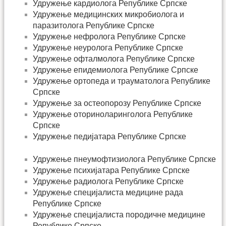
Удружење кардиолога Републике Српске
Удружење медицинских микробиолога и
паразитолога Републике Српске
Удружење нефролога Републике Српске
Удружење неуролога Републике Српске
Удружење офталмолога Републике Српске
Удружење епидемиолога Републике Српске
Удружење ортопеда и трауматолога Републике
Српске
Удружење за остеопорозу Републике Српске
Удружење оториноларинголога Републике
Српске
Удружење педијатара Републике Српске
Удружење пнеумофтизиолога Републике Српске
Удружење психијатара Републике Српске
Удружење радиолога Републике Српске
Удружење специјалиста медицине рада
Републике Српске
Удружење специјалиста породичне медицине
Републике Српске