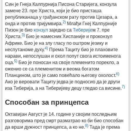
Син је Гнеја Калпурнија Писона Старијега, конзула
замене 23. пре Христа, који је био присташа
републиканаца у грађанском рату против Цезара, а
2)
онда и против тријумвира.
Млађи Гнеј Калпурније
Пизон је био
конзул
заједно са
Тиберије
м 7. пре
3)
Христа.
Био је намесник Хиспаније и проконзул
Африке. Био је на злу гласу по оштром језику и
4)
неспутаноме духу.
Према Тациту био је плаховите
нарави, непослушан и охол попут свога истоименога
5)
оца.
Био је поносан на своје племенито порекло, а
оженио се са племенитом и веома богатом
6)
Планцином, што је само повећало његову охолост.
Ако је веровати Тациту једва је подносио да је други
7)
иза Тиберија, а на Тиберијеву децу гледао са висине.
Способан за принцепса
Октавијан Август је 14. године у својим последњим
разговорима пред смрт разматрао ко би био способан
8)
да врши дужност принцепса, а ко не.
Тада је према