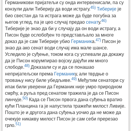
Германикови пријатељи су онда интервенисали, па су
45)
конзули дали Тиберију да води истрагу.
Тиберије
је
био свестан да та истрага може да буде погубна за
46)
његов углед, па је цео случај предао
сенат
у.
Тиберије је знао да би у случају да он води истрагу, а
Писон буде ослобођен то представљало за многе
47)
доказ да је сам Тиберије убио
Германик
а.
Писон је
знао да ако сенат води случај има мале шансе.
Уследило је суђење, током кога су успевали да докажу
да је Писон корумпирао војску дајући им много
48)
слободе.
Доказали су и да се понашао
непријатељски према
Германик
у, али тврдње о
49)
тровању нису биле убедљиве.
Међутим сенатори су
ипак били уверени да Германик није умро природном
смрћу, а руља пред сенатом тражила је да се Писон
50)
линчује.
Када се Писон првога дана суђења вратио
кући Планцина га је напустила тражећи милост Ливије.
Пошто је и другога дана суђења уочио да не може да
очекује никакву милост Писон је сам себи пререзао
51)
грло.