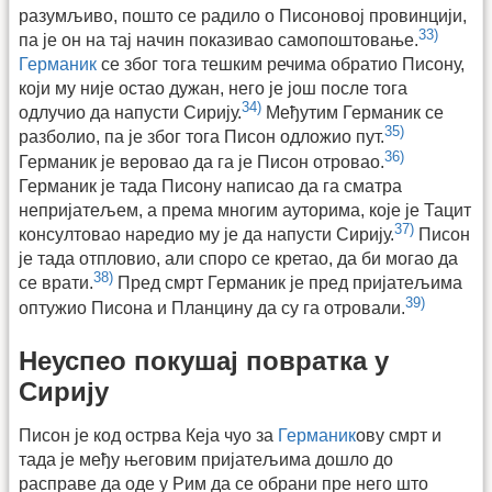
разумљиво, пошто се радило о Писоновој провинцији,
33)
па је он на тај начин показивао самопоштовање.
Германик
се због тога тешким речима обратио Писону,
који му није остао дужан, него је још после тога
34)
одлучио да напусти Сирију.
Међутим Германик се
35)
разболио, па је због тога Писон одложио пут.
36)
Германик је веровао да га је Писон отровао.
Германик је тада Писону написао да га сматра
непријатељем, а према многим ауторима, које је Тацит
37)
консултовао наредио му је да напусти Сирију.
Писон
је тада отпловио, али споро се кретао, да би могао да
38)
се врати.
Пред смрт Германик је пред пријатељима
39)
оптужио Писона и Планцину да су га отровали.
Неуспео покушај повратка у
Сирију
Писон је код острва Кеја чуо за
Германик
ову смрт и
тада је међу његовим пријатељима дошло до
расправе да оде у Рим да се обрани пре него што