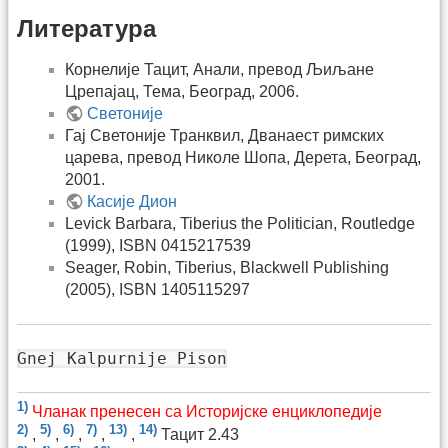
Литература
Корнелије Тацит, Анали, превод Љиљане
Црепајац, Тема, Београд, 2006.
Светоније
Гај Светоније Транквил, Дванаест римских
царева, превод Николе Шопа, Дерета, Београд,
2001.
Касије Дион
Levick Barbara, Tiberius the Politician, Routledge
(1999), ISBN 0415217539
Seager, Robin, Tiberius, Blackwell Publishing
(2005), ISBN 1405115297
Gnej Kalpurnije Pison
1)
Чланак пренесен са Историјске енциклопедије
2)
5)
6)
7)
13)
14)
,
,
,
,
,
Тацит 2.43