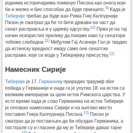
једнима историчарима поменуо Писона као онога који
9)
би и желео и био способан да буде принцепс.
Када је
Тиберије
требао да буде ван Рима Гнеј Калпурније
Пизон је сматрао да ће то бити држави на част да
10)
сенат расправља и у цареву одсуству.
Први је на тај
начин искористио прилику да покаже како су сенатори
11)
тобоже слободни.
Међутим Гај Асиније Гал је тврдио
да истинску вредност имају само оне сенатске
12)
расправе, које се воде у Тиберијеву присуству.
Намесник Сирије
Тиберије
је 17.
Германик
у приредио тријумф због
победа у Германији и онда га је упутио 18. на исток са
великим империјом за цели исток Римскога царства. У
исто време када је слао Германика на исток Тиберије
је опозвао намесника Сирије и на његово место
13)
поставио Гнеја Калпурнија Писона.
Писон је
сматрао да је постављен да би обуздао Германика, а
постојале су и гласине да му је Тиберије давао тајне
14)