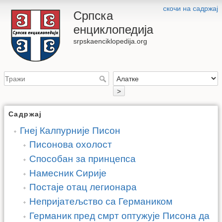
скочи на садржај
Српска
енциклопедија
srpskaenciklopedija.org
>
Садржај
Гнеј Калпурније Писон
Писонова охолост
Способан за принцепса
Намесник Сирије
Постаје отац легионара
Непријатељство са Германиком
Германик пред смрт оптужује Писона да