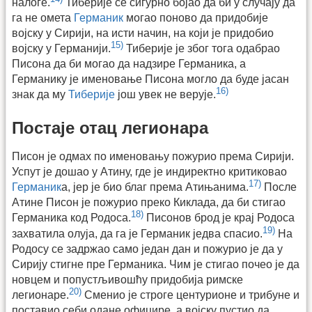
налоге.
Тиберије се сигурно бојао да би у случају да
га не омета
Германик
могао поново да придобије
војску у Сирији, на исти начин, на који је придобио
15)
војску у Германији.
Тиберије је због тога одабрао
Писона да би могао да надзире Германика, а
Германику је именовање Писона могло да буде јасан
16)
знак да му
Тиберије
још увек не верује.
Постаје отац легионара
Писон је одмах по именовању пожурио према Сирији.
Успут је дошао у Атину, где је индиректно критиковао
17)
Германик
а, јер је био благ према Атињанима.
После
Атине Писон је пожурио преко Киклада, да би стигао
18)
Германика код Родоса.
Писонов брод је крај Родоса
19)
захватила олуја, да га је Германик једва спасио.
На
Родосу се задржао само један дан и пожурио је да у
Сирију стигне пре Германика. Чим је стигао почео је да
новцем и попустљивошћу придобија римске
20)
легионаре.
Сменио је строге центурионе и трибуне и
поставио себи одане официре, а војску пустио да