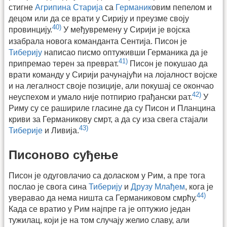
стигне
Агрипина Старија
са
Германик
овим пепелом и
децом или да се врати у Сирију и преузме своју
40)
провинцију.
У међувремену у Сирији је војска
изабрала новога команданта Сентија. Писон је
Тиберију
написао писмо оптуживши Германика да је
41)
припремао терен за преврат.
Писон је покушао да
врати команду у Сирији рачунајући на лојалност војске
и на легалност своје позиције, али покушај се окончао
42)
неуспехом и умало није потпирио грађански рат.
У
Риму су се рашириле гласине да су Писон и Планцина
криви за Германикову смрт, а да су иза свега стајали
43)
Тиберије
и Ливија.
Писоново суђење
Писон је одуговлачио са доласком у Рим, а пре тога
послао је свога сина
Тиберију
и
Друзу Млађем
, кога је
44)
уверавао да нема ништа са Германиковом смрћу.
Када се вратио у Рим најпре га је оптужио један
тужилац, који је на том случају желио славу, али