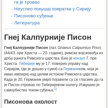
га је тровао
Неуспео покушај повратка у Сирију
Писоново суђење
Литература
Гнеј Калпурније Писон
Гнеј Калпурније Писон
(лат.
Gnaeus Calpurnius Piso
)
(44/43. пре Христа — 20. године), римски војсковођа из
доба ранога Римскога царства. Био је
конзул
7. пре
Христа.
Тиберије
му је 17. поверио управу над
Сиријом, где је дошао у сукоб са
Германик
ом, који је
имао империј над целим истоком Римскога царства.
Када је 20. Германик умро појавиле су се гласине да га
је Писон отровао по Тиберијевом налогу. Извршио је
1)
самоубиство током суђења.
Писонова охолост