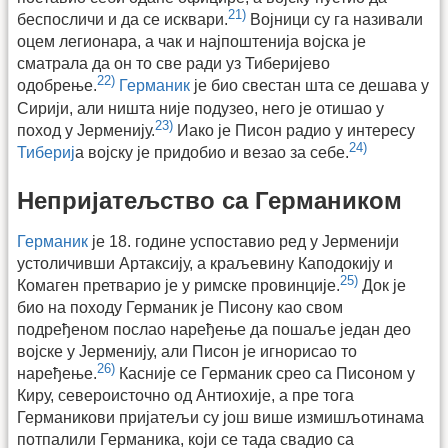
21)
беспосличи и да се исквари.
Војници су га називали
оцем легионара, а чак и најпоштенија војска је
сматрала да он то све ради уз Тиберијево
22)
одобрење.
Германик
је био свестан шта се дешава у
Сирији, али ништа није подузео, него је отишао у
23)
поход у Јерменију.
Иако је Писон радио у интересу
24)
Тибериј
а војску је придобио и везао за себе.
Непријатељство са Германиком
Германик
је 18. године успоставио ред у Јерменији
устоличивши Артаксију, а краљевину Каподокију и
25)
Комаген претварио је у римске провинције.
Док је
био на походу Германик је Писону као свом
подређеном послао наређење да пошаље један део
војске у Јерменију, али Писон је игнорисао то
26)
наређење.
Касније се Германик срео са Писоном у
Киру, североисточно од Антиохије, а пре тога
Германикови пријатељи су још више измишљотинама
потпалили Германика, који се тада свадио са