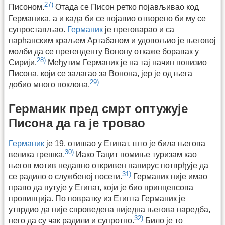
27)
Писоном.
Отада се Писон ретко појављивао код
Германика, а и када би се појавио отворено би му се
супростављао.
Германик
је преговарао и са
парћанским краљем Артабаном и удовољио је његовој
молби да се претенденту Вонону откаже боравак у
28)
Сирији.
Међутим Германик је на тај начин понизио
Писона, који се залагао за Вонона, јер је од њега
29)
добио много поклона.
Германик пред смрт оптужује
Писона да га је тровао
Германик
је 19. отишао у Египат, што је била његова
30)
велика грешка.
Иако Тацит помиње туризам као
његов мотив недавно откривен папирус потврђује да
31)
се радило о службеној посети.
Германик није имао
право да путује у Египат, који је био принцепсова
провинција. По повратку из Египта Германик је
утврдио да није спроведена ниједна његова наредба,
32)
него да су чак радили и супротно.
Било је то