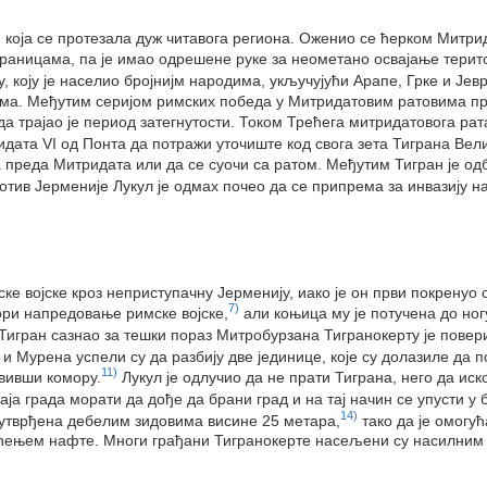
 која се протезала дуж читавога региона. Оженио се ћерком Митрид
раницама, па је имао одрешене руке за неометано освајање терито
, коју је населио бројнијм народима, укључујући Арапе, Грке и Јевр
има. Међутим серијом римских победа у Митридатовим ратовима при
а трајао је период затегнутости. Током Трећега митридатовога рат
идата VI од Понта да потражи уточиште код свога зета Тиграна Вели
 преда Митридата или да се суочи са ратом. Међутим Тигран је од
тив Јерменије Лукул је одмах почео да се припрема за инвазију на 
е војске кроз неприступачну Јерменију, иако је он први покренуо с
7)
ори напредовање римске војске,
али коњица му је потучена до ног
Тигран сазнао за тешки пораз Митробурзана Тигранокерту је повер
и Мурена успели су да разбију две јединице, које су долазиле да п
11)
авивши комору.
Лукул је одлучио да не прати Тиграна, него да иск
аја града морати да дође да брани град и на тај начин се упусти у б
14)
о утврђена дебелим зидовима висине 25 метара,
тако да је омогу
ћењем нафте. Многи грађани Тигранокерте насељени су насилним м