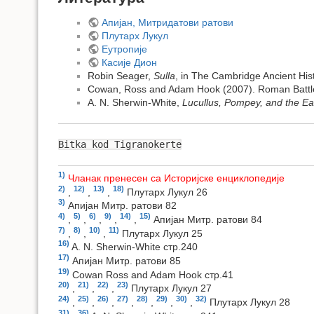
Апијан, Митридатови ратови
Плутарх Лукул
Еутропије
Касије Дион
Robin Seager,
Sulla
, in The Cambridge Ancient His
Cowan, Ross and Adam Hook (2007). Roman Battle 
A. N. Sherwin-White,
Lucullus, Pompey, and the Ea
Bitka kod Tigranokerte
1)
Чланак пренесен са Историјске енциклопедије
2)
12)
13)
18)
,
,
,
Плутарх Лукул 26
3)
Апијан Митр. ратови 82
4)
5)
6)
9)
14)
15)
,
,
,
,
,
Апијан Митр. ратови 84
7)
8)
10)
11)
,
,
,
Плутарх Лукул 25
16)
A. N. Sherwin-White стр.240
17)
Апијан Митр. ратови 85
19)
Cowan Ross and Adam Hook стр.41
20)
21)
22)
23)
,
,
,
Плутарх Лукул 27
24)
25)
26)
27)
28)
29)
30)
32)
,
,
,
,
,
,
,
Плутарх Лукул 28
31)
36)