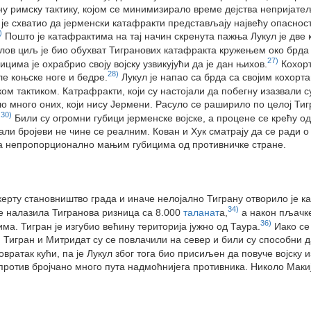
јену римску тактику, којом се минимизирало време дејства непријат
 схватио да јерменски катафракти представљају највећу опасност за
)
Пошто је катафрактима на тај начин скренута пажња Лукул је две
кулов циљ је био обухват Тигранових катафракта кружењем око брда
27)
има је охрабрио своју војску узвикујући да је дан њихов.
Кохорт
28)
е коњске ноге и бедре.
Лукул је напао са брда са својим кохорт
м тактиком. Катрафракти, који су настојали да побегну изазвали с
ло много оних, који нису Јермени. Расуло се раширило по целој Тиг
30)
.
Били су огромни губици јерменске војске, а процене се крећу од
али бројеви не чине се реалним. Кован и Хук сматрају да се ради 
у са непропорционално мањим губицима од противничке стране.
ерту становништво града и иначе нелојално Тиграну отворило је кап
34)
се налазила Тигранова ризница са 8.000
таланат
а,
а након пљачке
36)
а. Тигран је изгубио већину територија јужно од Таура.
Иако се
о. Тигран и Митридат су се повлачили на север и били су способни д
вратак кући, па је Лукул због тога био присиљен да повуче војску и
 против бројчано много пута надмоћнијега противника. Николо Маки