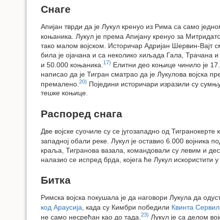
Снаге
Апијан тврди да је Лукул кренуо из Рима са само једно
коњаника. Лукул је према Апијану кренуо за Митридато
тако малом војском. Историчар Адријан Шервин-Вајт см
била је ојачана и са неколико хиљада Гала, Трачана и
17)
и 50.000 коњаника.
Елитни део коњице чинило је 17
написао да је Тигран сматрао да је Лукулова војска п
20)
премалено.
Поједини историчари изразили су сумњу 
тешке коњице.
Распоред снага
Две војске суочиле су се југозападно од Тигранокерте 
западној обали реке. Лукул је оставио 6.000 војника 
краља, Тигранова вазала, командовали су левим и де
налазио се испред брда, којега ће Лукул искористити у
Битка
Римска војска покушала је да наговори Лукула да одус
код Араусија
, када су Кимбри победили
Квинта Сервил
23)
не само несрећан као до тада.
Лукул је са делом во