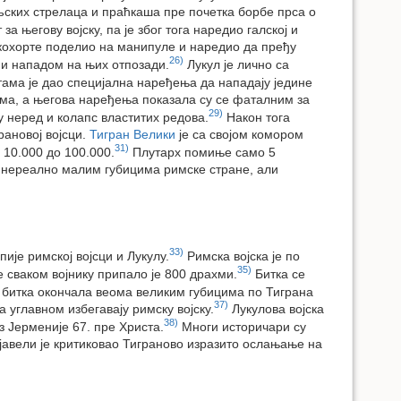
ељских стрелаца и праћкаша пре почетка борбе прса о
 његову војску, па је због тога наредио галској и
 кохорте поделио на манипуле и наредио да пређу
26)
 и нападом на њих отпозади.
Лукул је лично са
ама је дао специјална наређења да нападају једине
ама, а његова наређења показала су се фаталним за
29)
у неред и колапс властитих редова.
Након тога
рановој војсци.
Тигран Велики
је са својом комором
31)
 10.000 до 100.000.
Плутарх помиње само 5
о нереално малим губицима римске стране, али
33)
ије римској војсци и Лукулу.
Римска војска је по
35)
 сваком војнику припало је 800 драхми.
Битка се
 битка окончала веома великим губицима по Тиграна
37)
а углавном избегавају римску војску.
Лукулова војска
38)
з Јерменије 67. пре Христа.
Многи историчари су
јавели је критиковао Тиграново изразито ослањање на