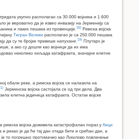
итридата укупно располагао са 30.000 војника и 1.600
ло је вероватно да је извео инвазију на Јерменију са
16)
њаника и лаких пешака из провинције.
Римска војска
Апијану
Тигран Велики
располагао је са 250.000 пешака
19)
ју да су те бројке превише напухане.
Плутарх је
ише, а ако су дошли као војници да их има
седовао неколико хиљада катафракта, значајне елитне
ној обали реке, а римска војска се налазила на
21)
Јерменска војска састојала се од три дела. Два
зила елитна јединица катафракта. Остатак војске
иста римска војска доживела катастрофалан пораз у
бици
 и рекао је да ће тај дан отада бити и срећан дан, а
ан је то погрешно протумачио као Лукулово повлачење