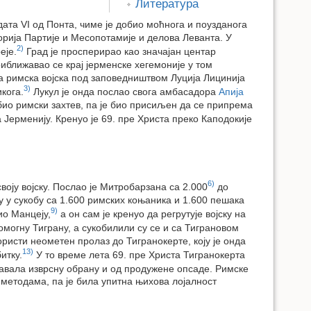
Литература
ата VI од Понта, чиме је добио моћнога и поузданога
рија Партије и Месопотамије и делова Леванта. У
2)
еје.
Град је просперирао као значајан центар
ближавао се крај јерменске хегемоније у том
а римска војска под заповедништвом Луција Лицинија
3)
кога.
Лукул је онда послао свога амбасадора
Апија
био римски захтев, па је био присиљен да се припрема
Јерменију. Кренуо је 69. пре Христа преко Каподокије
6)
воју војску. Послао је Митробарзана са 2.000
до
у у сукобу са 1.600 римских коњаника и 1.600 пешака
9)
ио Манцеју,
а он сам је кренуо да регрутује војску на
омогну Тиграну, а сукобилили су се и са Тиграновом
ористи неометен пролаз до Тигранокерте, коју је онда
13)
итку.
У то време лета 69. пре Христа Тигранокерта
ћавала изврсну обрану и од продужене опсаде. Римске
етодама, па је била упитна њихова лојалност