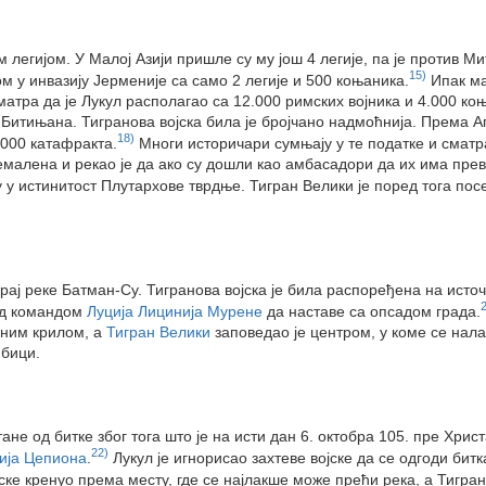
м легијом. У Малој Азији пришле су му још 4 легије, па је против М
15)
м у инвазију Јерменије са само 2 легије и 500 коњаника.
Ипак ма
атра да је Лукул располагао са 12.000 римских војника и 4.000 ко
 Битињана. Тигранова војска била је бројчано надмоћнија. Према 
18)
.000 катафракта.
Многи историчари сумњају у те податке и сматра
ремалена и рекао је да ако су дошли као амбасадори да их има прев
у истинитост Плутархове тврдње. Тигран Велики је поред тога по
крај реке Батман-Су. Тигранова војска је била распоређена на источ
под командом
Луција Лицинија Мурене
да наставе са опсадом града.
сним крилом, а
Тигран Велики
заповедао је центром, у коме се нала
 бици.
тане од битке због тога што је на исти дан 6. октобра 105. пре Хр
22)
ија Цепиона
.
Лукул је игнорисао захтеве војске да се одгоди битка
јске кренуо према месту, где се најлакше може прећи река, а Тигр