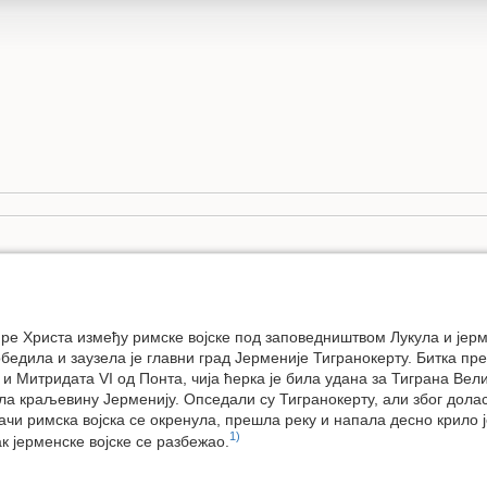
 пре Христа између римске војске под заповедништвом Лукула и јерм
победила и заузела је главни град Јерменије Тигранокерту. Битка п
 Митридата VI од Понта, чија ћерка је била удана за Тиграна Вели
ала краљевину Јерменију. Опседали су Тигранокерту, али због дола
лачи римска војска се окренула, прешла реку и напала десно крило ј
1)
к јерменске војске се разбежао.