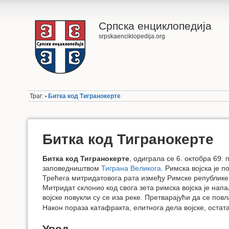
Српска енциклопедија
srpskaenciklopedija.org
Траг:
Битка код Тигранокерте
•
Битка код Тигранокерте
Битка код Тигранокерте
, одиграла се 6. октобра 69.
заповедништвом
Тиграна Великога
. Римска војска је 
Трећега митридатовога рата између Римске републике и
Митридат склонио код свога зета римска војска је нап
војске повукли су се иза реке. Претварајући да се пов
Након пораза катафракта, елитнога дела војске, остата
Увод