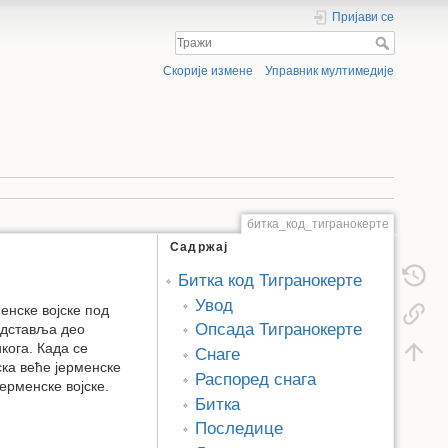
Пријави се
Скорије измене
Управник мултимедије
битка_код_тигранокерте
Садржај
Битка код Тигранокерте
Увод
енске војске под
Опсада Тигранокерте
редставља део
кога. Када се
Снаге
ска веће јерменске
Распоред снага
ерменске војске.
Битка
Последице