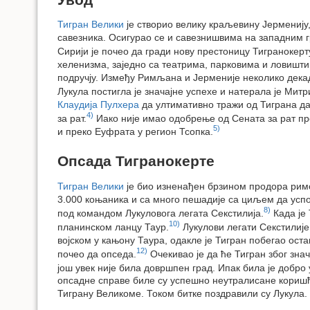
Тигран Велики
је створио велику краљевину Јерменију,
савезника. Осигурао се и савезнишвима на западним г
Сирији је почео да гради нову престоницу Тигранокерту
хеленизма, заједно са театрима, парковима и ловишт
подручју. Између Римљана и Јерменије неколико декад
Лукула постигла је значајне успехе и натерала је Митр
Клаудија Пулхера
да ултимативно тражи од Тиграна да
4)
за рат.
Иако није имао одобрење од Сената за рат про
5)
и преко Еуфрата у регион Тсопка.
Опсада Тигранокерте
Тигран Велики
је био изненађен брзином продора римск
3.000 коњаника и са много пешадије са циљем да усп
8)
под командом Лукуловога легата Секстилија.
Када је 
10)
планинском ланцу Таур.
Лукулови легати Секстилије 
војском у кањону Таура, одакле је Тигран побегао ост
12)
почео да опседа.
Очекивао је да ће Тигран због знач
још увек није била довршпен град. Ипак била је добр
опсадне справе биле су успешно неутралисане кориш
Тиграну Великоме. Током битке поздравили су Лукула.