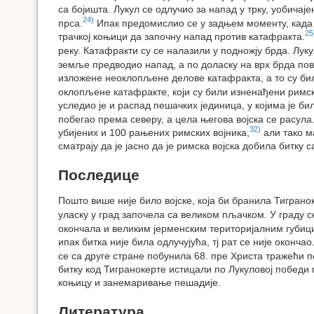
са бојишта. Лукул се одлучио за напад у трку, уобича
24)
прса.
Ипак предомислио се у задњем моменту, када је
25
трачкој коњици да започну напад против катафракта.
реку. Катафракти су се налазили у подножју брда. Лу
земље предводио напад, а по доласку на врх брда повиц
изложене неоклопљене делове катафракта, а то су бил
оклопљене катафракте, који су били изненађени римско
уследио је и распад пешачких јединица, у којима је би
побегао према северу, а цела његова војска се расула
32)
убијених и 100 рањених римских војника,
али тако м
сматрају да је јасно да је римска војска добила битк
Последице
Пошто више није било војске, која би бранила Тигранок
уласку у град започела са великом пљачком. У граду 
окончала и великим јерменским територијалним губицим
ипак битка није била одлучујућа, тј рат се није оконча
се са друге стране побунила 68. пре Христа тражећи по
битку код Тигранокерте истицали по Лукуловој победи
коњицу и занемаривање пешадије.
Литература