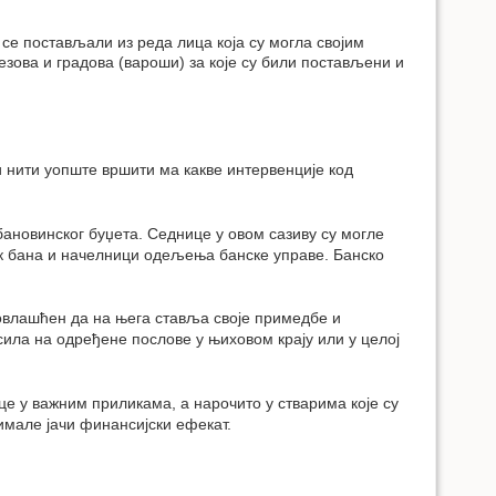
 се постављали из реда лица која су могла својим
зова и градова (вароши) за које су били постављени и
 нити уопште вршити ма какве интервенције код
бановинског буџета. Седнице у овом сазиву су могле
ик бана и начелници одељења банске управе. Банско
 овлашћен да на њега ставља своје примедбе и
сила на одређене послове у њиховом крају или у целој
е у важним приликама, а нарочито у стварима које су
имале јачи финансијски ефекат.