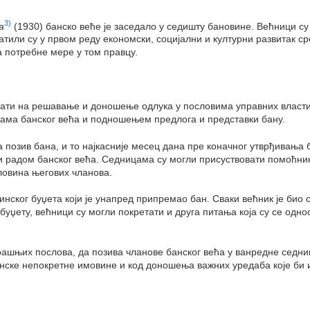
3)
а
(1930) банско веће је заседало у седишту бановине. Већници су
или су у првом реду економски, социјални и културни развитак сре
а потребне мере у том правцу.
цати на решавање и доношење одлука у пословима управних власти
цама банског већа и подношењем предлога и представки бану.
 позив бана, и то најкасније месец дана пре коначног утврђивања 
а и радом банског већа. Седницама су могли присуствовати помоћн
оловина његових чланова.
инског буџета који је унапред припремао бан. Сваки већник је био
уџету, већници су могли покретати и друга питања која су се одно
ашњих послова, да позива чланове банског већа у ванредне седниц
нске непокретне имовине и код доношења важних уредаба које би 