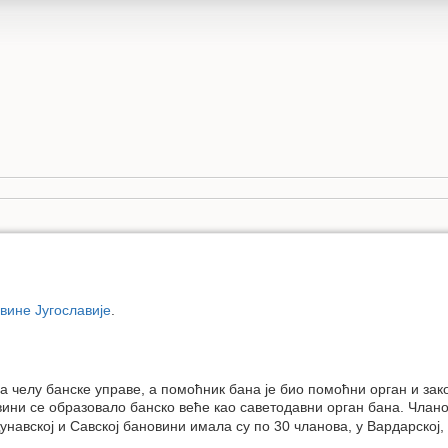
ине Југославије
.
 на челу банске управе, а помоћник бана је био помоћни орган и за
вини се образовало банско веће као саветодавни орган бана. Члан
навској и Савској бановини имала су по 30 чланова, у Вардарској, 