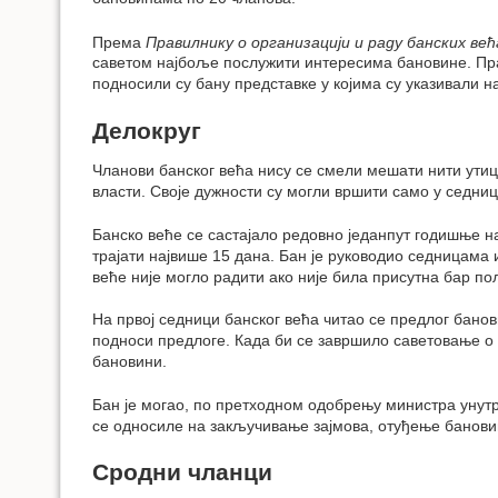
Према
Правилнику о организацији и раду банских већ
саветом најбоље послужити интересима бановине. Прат
подносили су бану представке у којима су указивали н
Делокруг
Чланови банског већа нису се смели мешати нити ути
власти. Своје дужности су могли вршити само у седни
Банско веће се састајало редовно једанпут годишње на
трајати највише 15 дана. Бан је руководио седницам
веће није могло радити ако није била присутна бар п
На првој седници банског већа читао се предлог банов
подноси предлоге. Када би се завршило саветовање о б
бановини.
Бан је могао, по претходном одобрењу министра унутр
се односиле на закључивање зајмова, отуђење банови
Сродни чланци