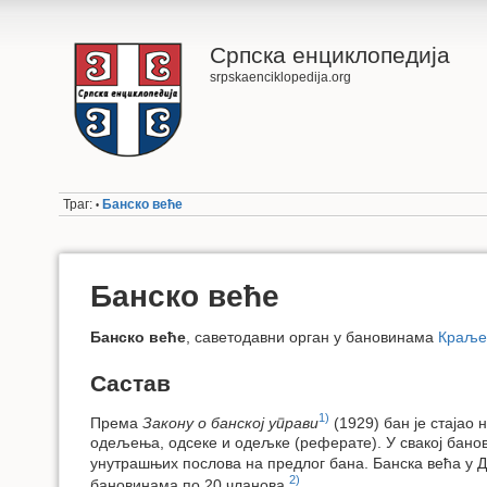
Српска енциклопедија
srpskaenciklopedija.org
Траг:
Банско веће
•
Банско веће
Банско веће
, саветодавни орган у бановинама
Краљев
Састав
1)
Према
Закону о банској управи
(1929) бан је стајао
одељења, одсеке и одељке (реферате). У свакој бано
унутрашњих послова на предлог бана. Банска већа у Ду
2)
бановинама по 20 чланова.