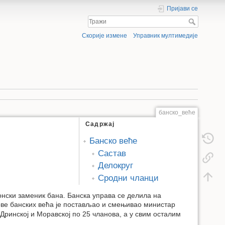
Пријави се
Скорије измене
Управник мултимедије
банско_веће
Садржај
Банско веће
Састав
Делокруг
Сродни чланци
конски заменик бана. Банска управа се делила на
ове банских већа је постављао и смењивао министар
Дринској и Моравској по 25 чланова, а у свим осталим