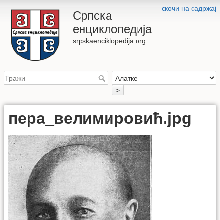
скочи на садржај
Српска
енциклопедија
srpskaenciklopedija.org
>
пера_велимировић.jpg