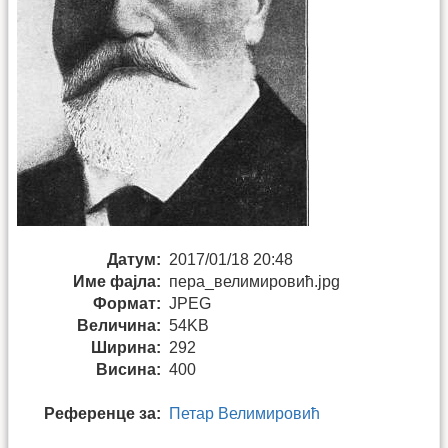
Датум:
2017/01/18 20:48
Име фајла:
пера_велимировић.jpg
Формат:
JPEG
Величина:
54KB
Ширина:
292
Висина:
400
Референце за:
Петар Велимировић