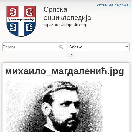
скочи на садржај
Српска
енциклопедија
srpskaenciklopedija.org
>
михаило_магдаленић.jpg