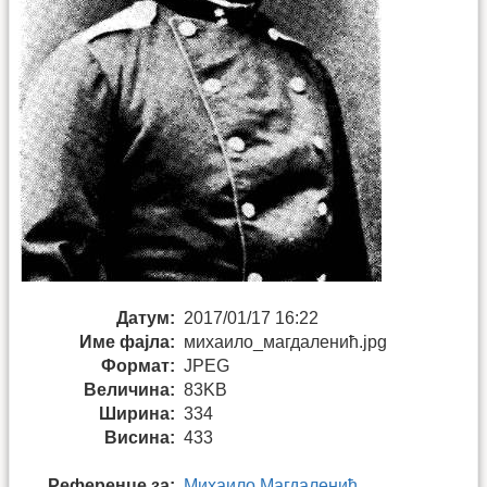
Датум:
2017/01/17 16:22
Име фајла:
михаило_магдаленић.jpg
Формат:
JPEG
Величина:
83KB
Ширина:
334
Висина:
433
Референце за:
Михаило Магдаленић