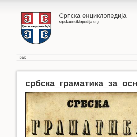
Српска енциклопедија
srpskaenciklopedija.org
Траг:
србска_граматика_за_ос