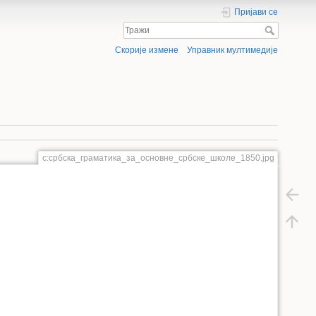
Пријави се
Скорије измене
Управник мултимедије
с:србска_граматика_за_основне_србске_школе_1850.jpg