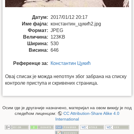
Датум:
2017/01/12 20:17
Име фајла:
константин_цукић2.jpg
Формат:
JPEG
Величина:
123KB
Ширина:
530
Висина:
646
Референце за:
Константин Цукић
Овај списак је можда непотпун због забрана на списку
контроле приступа и скривених страница.
Осим где је другачије назначено, материјал на овом викију је под
следећом лиценцом:
CC Attribution-Share Alike 4.0
International