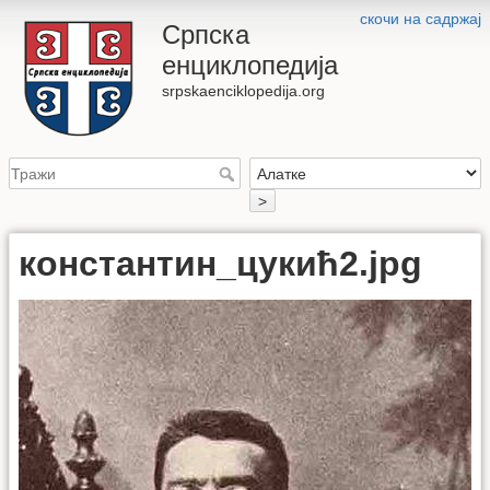
скочи на садржај
Српска
енциклопедија
srpskaenciklopedija.org
>
константин_цукић2.jpg