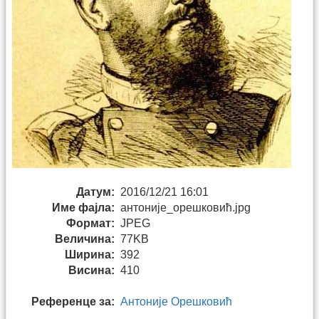
Датум:
2016/12/21 16:01
Име фајла:
антоније_орешковић.jpg
Формат:
JPEG
Величина:
77KB
Ширина:
392
Висина:
410
Референце за:
Антоније Орешковић