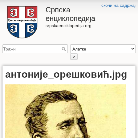
скочи на садржај
Српска
енциклопедија
srpskaenciklopedija.org
>
антоније_орешковић.jpg