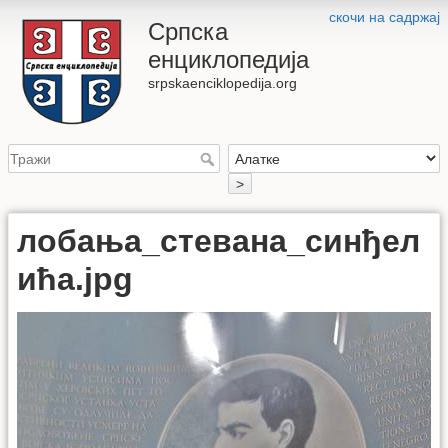
скочи на садржај
Српска
енциклопедија
srpskaenciklopedija.org
>
лобања_стевана_синђел
ића.jpg