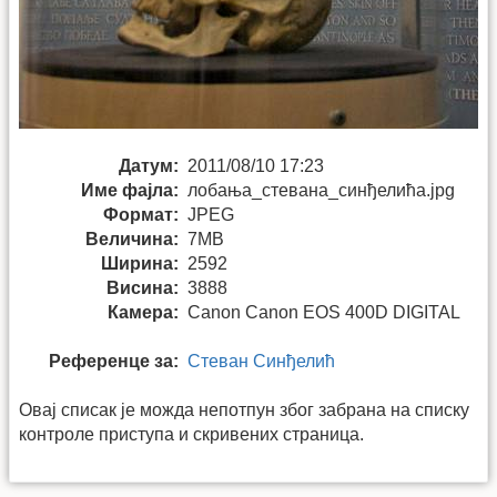
Датум:
2011/08/10 17:23
Име фајла:
лобања_стевана_синђелића.jpg
Формат:
JPEG
Величина:
7MB
Ширина:
2592
Висина:
3888
Камера:
Canon Canon EOS 400D DIGITAL
Референце за:
Стеван Синђелић
Овај списак је можда непотпун због забрана на списку
контроле приступа и скривених страница.