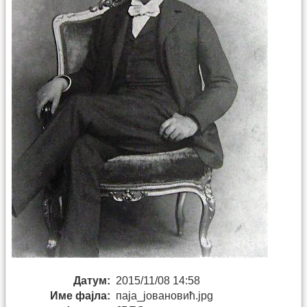
Датум:
2015/11/08 14:58
Име фајла:
паја_јовановић.jpg