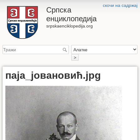
скочи на садржај
Српска
енциклопедија
srpskaenciklopedija.org
>
паја_јовановић.jpg