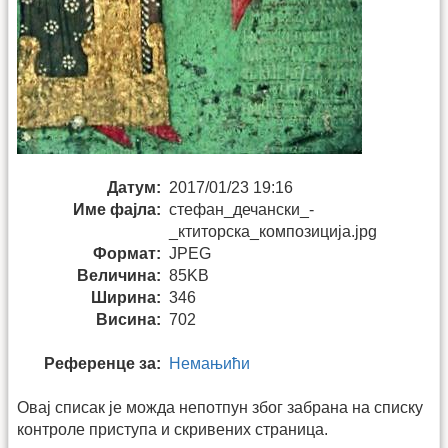
Датум:
2017/01/23 19:16
Име фајла:
стефан_дечански_-
_ктиторска_композиција.jpg
Формат:
JPEG
Величина:
85KB
Ширина:
346
Висина:
702
Референце за:
Немањићи
Овај списак је можда непотпун због забрана на списку
контроле приступа и скривених страница.