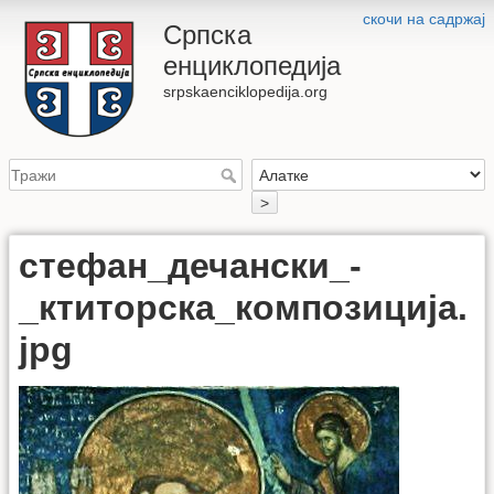
скочи на садржај
Српска
енциклопедија
srpskaenciklopedija.org
>
стефан_дечански_-
_ктиторска_композиција.
jpg