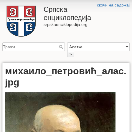
скочи на садржај
Српска
енциклопедија
srpskaenciklopedija.org
>
михаило_петровић_алас.
jpg