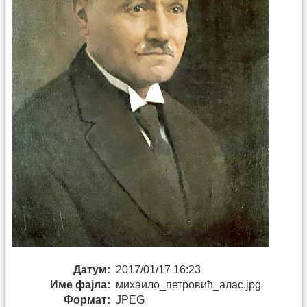
Датум:
2017/01/17 16:23
Име фајла:
михаило_петровић_алас.jpg
Формат:
JPEG