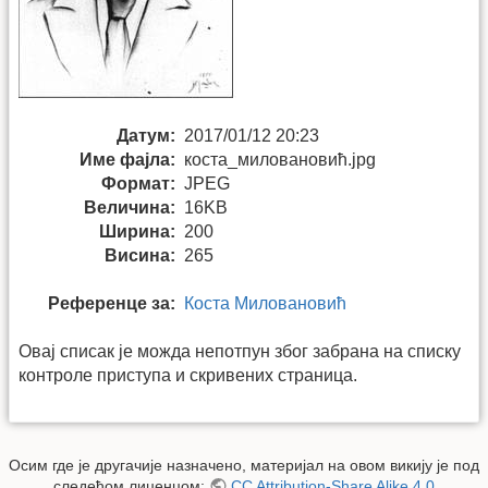
Датум:
2017/01/12 20:23
Име фајла:
коста_миловановић.jpg
Формат:
JPEG
Величина:
16KB
Ширина:
200
Висина:
265
Референце за:
Коста Миловановић
Овај списак је можда непотпун због забрана на списку
контроле приступа и скривених страница.
Осим где је другачије назначено, материјал на овом викију је под
следећом лиценцом:
CC Attribution-Share Alike 4.0