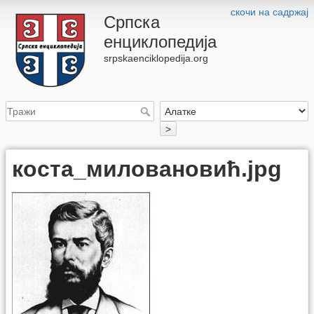
скочи на садржај
Српска
енциклопедија
srpskaenciklopedija.org
>
коста_миловановић.jpg