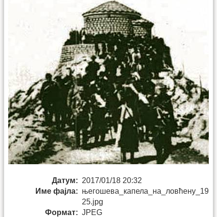
Датум:
2017/01/18 20:32
Име фајла:
његошева_капела_на_ловћену_19
25.jpg
Формат:
JPEG