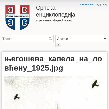
скочи на садржај
Српска
енциклопедија
srpskaenciklopedija.org
>
његошева_капела_на_ло
вћену_1925.jpg