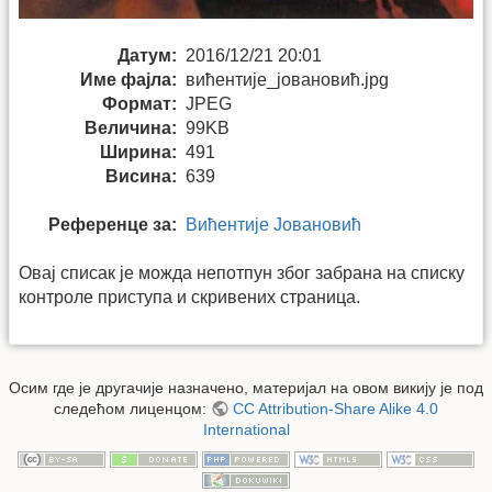
Датум:
2016/12/21 20:01
Име фајла:
вићентије_јовановић.jpg
Формат:
JPEG
Величина:
99KB
Ширина:
491
Висина:
639
Референце за:
Вићентије Јовановић
Овај списак је можда непотпун због забрана на списку
контроле приступа и скривених страница.
Осим где је другачије назначено, материјал на овом викију је под
следећом лиценцом:
CC Attribution-Share Alike 4.0
International