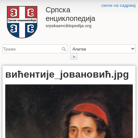
скочи на садржај
Српска
енциклопедија
srpskaenciklopedija.org
>
вићентије_јовановић.jpg