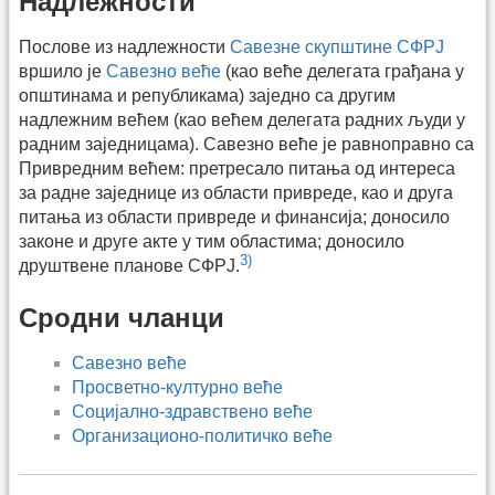
Надлежности
Послове из надлежности
Савезне скупштине СФРЈ
вршило је
Савезно веће
(као веће делегата грађана у
општинама и републикама) заједно са другим
надлежним већем (као већем делегата радних људи у
радним заједницама). Савезно веће је равноправно са
Привредним већем: претресало питања од интереса
за радне заједнице из области привреде, као и друга
питања из области привреде и финансија; доносило
законе и друге акте у тим областима; доносило
3)
друштвене планове СФРЈ.
Сродни чланци
Савезно веће
Просветно-културно веће
Социјално-здравствено веће
Организационо-политичко веће