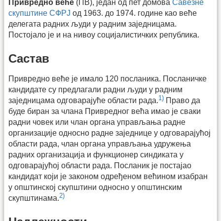
Привредно веће
(ПВ), један од пет домова
Савезне
скупштине СФРЈ
од 1963. до 1974. године као веће
делегата радних људи у радним заједницама.
Постојало је и на нивоу социјалистичких република.
Састав
Привредно веће је имало 120 посланика. Посланичке
кандидате су предлагали радни људи у радним
1)
заједницама одговарајуће области рада.
Право да
буде биран за члана Привредног већа имао је сваки
радни човек или члан органа управљања радне
организације односно радне заједнице у одговарајућој
области рада, члан органа управљања удружења
радних организација и функционер синдиката у
одговарајућој области рада. Посланик је постајао
кандидат који је законом одређеном већином изабран
у општинској скупштини односно у општинским
2)
скупштинама.