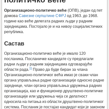
Организационо-политичко веће
(ОПВ), један од пет
домова
Савезне скупштине СФРЈ
од 1963. до 1968.
године као веће делегата радних људи у радним
заједницама. Постојало је и на нивоу социјалистичких
република.
Састав
Организационо-политичко веће је имало 120
посланика. Посланичке кандидате су предлагали
радни људи у радним заједницама одговарајуће
1)
области рада.
Право да буде биран за члана
Организационо-политичког већа имао је сваки члан
органа управљања радне организације односно радне
заједнице, члан органа управљања удружења радних
организација, као и функционер друштвено-политичке
организације или удружења чија се делатност
односила на питања из области друштвено-политичког
система. Посланик је постајао кандидат који је законом