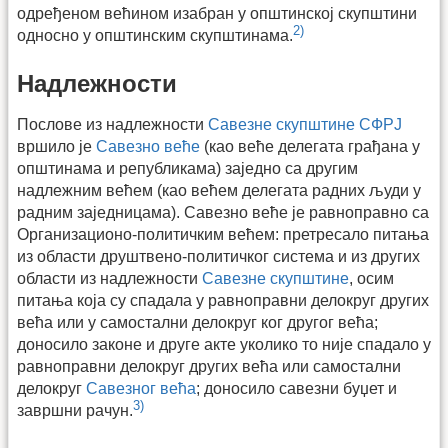
одређеном већином изабран у општинској скупштини
2)
односно у општинским скупштинама.
Надлежности
Послове из надлежности
Савезне скупштине СФРЈ
вршило је
Савезно веће
(као веће делегата грађана у
општинама и републикама) заједно са другим
надлежним већем (као већем делегата радних људи у
радним заједницама). Савезно веће је равноправно са
Организационо-политичким већем: претресало питања
из области друштвено-политичког система и из других
области из надлежности
Савезне скупштине
, осим
питања која су спадала у равноправни делокруг других
већа или у самостални делокруг ког другог већа;
доносило законе и друге акте уколико то није спадало у
равноправни делокруг других већа или самостални
делокруг
Савезног већа
; доносило савезни буџет и
3)
завршни рачун.