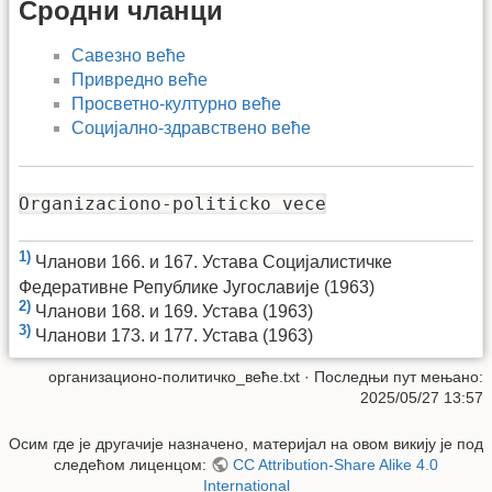
Сродни чланци
Савезно веће
Привредно веће
Просветно-културно веће
Социјално-здравствено веће
Organizaciono-politicko vece
1)
Чланови 166. и 167. Устава Социјалистичке
Федеративне Републике Југославије (1963)
2)
Чланови 168. и 169. Устава (1963)
3)
Чланови 173. и 177. Устава (1963)
организационо-политичко_веће.txt
· Последњи пут мењано:
2025/05/27 13:57
Осим где је другачије назначено, материјал на овом викију је под
следећом лиценцом:
CC Attribution-Share Alike 4.0
International